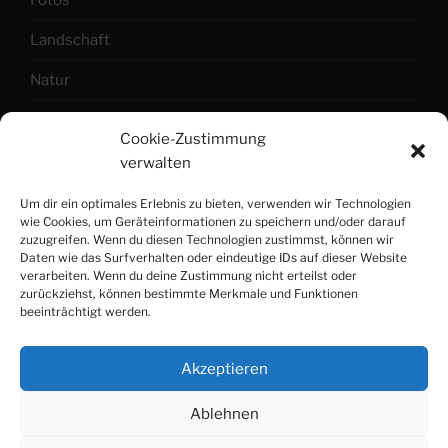
Landschaft
Natur
Ratingen
Cookie-Zustimmung
Urlaub
verwalten
Video
Um dir ein optimales Erlebnis zu bieten, verwenden wir Technologien
wie Cookies, um Geräteinformationen zu speichern und/oder darauf
zuzugreifen. Wenn du diesen Technologien zustimmst, können wir
Daten wie das Surfverhalten oder eindeutige IDs auf dieser Website
© COPYRIGHT 2024 BY PETER CAR
verarbeiten. Wenn du deine Zustimmung nicht erteilst oder
zurückziehst, können bestimmte Merkmale und Funktionen
beeinträchtigt werden.
Akzeptieren
Ablehnen