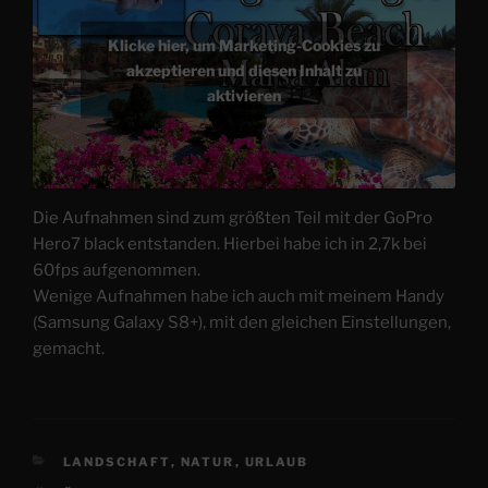
Klicke hier, um Marketing-Cookies zu
akzeptieren und diesen Inhalt zu
aktivieren
Die Aufnahmen sind zum größten Teil mit der GoPro
Hero7 black entstanden. Hierbei habe ich in 2,7k bei
60fps aufgenommen.
Wenige Aufnahmen habe ich auch mit meinem Handy
(Samsung Galaxy S8+), mit den gleichen Einstellungen,
gemacht.
KATEGORIEN
LANDSCHAFT
,
NATUR
,
URLAUB