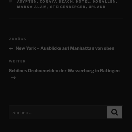
SCHLAGWÖRTER
ÄGYPTEN
,
CORAYA BEACH
,
HOTEL
,
KORALLEN
,
MARSA ALAM
,
STEIGENBERGER
,
URLAUB
Beitragsnavigation
Vorheriger
ZURÜCK
Beitrag
New York – Ausblicke auf Manhattan von oben
Nächster
WEITER
Beitrag
Schönes Drohnenvideo der Wasserburg in Ratingen
Suchen
Suche
nach: