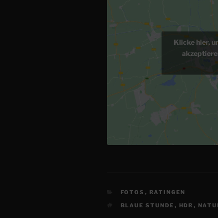
Klicke hier, 
akzeptiere
KATEGORIEN
FOTOS
,
RATINGEN
SCHLAGWÖRTER
BLAUE STUNDE
,
HDR
,
NATU