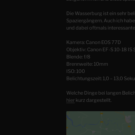
Die Wasserburg ist ein sehr be
Spaziergängern. Auch ich habe
und dabei oftmals interessant
Kamera: Canon EOS 77D
Objektiv: Canon EF-S 10-18 IS
Blende: f/8
Brennweite: 10mm
ISO: 100
Belichtungszeit: 1,0 – 13,0 Se
Welche Dinge bei langen Belich
hier
kurz dargestellt.