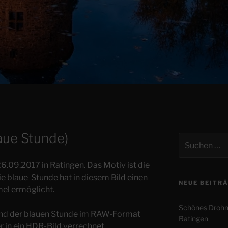
aue Stunde)
Suchen
nach:
6.09.2017 in Ratingen. Das Motiv ist die
 blaue Stunde hat in diesem Bild einen
NEUE BEITR
el ermöglicht.
Schönes Drohn
end der blauen Stunde im RAW-Format
Ratingen
in ein HDR-Bild verrechnet.